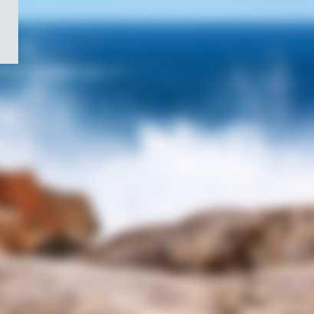
/
Symbole
du
gouvernement
du
Canada