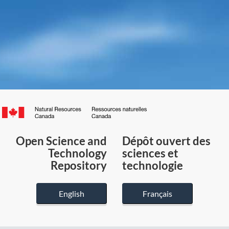
Canada.ca
/
Gouvernement
Open Science and
Dépôt ouvert des
du
Technology
sciences et
Canada
Repository
technologie
English
Français