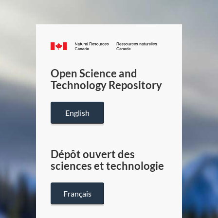
Canada.ca
/
Gouverneme
Open Science and
du
Technology Repository
Canada
English
Dépôt ouvert des
sciences et technologie
Français