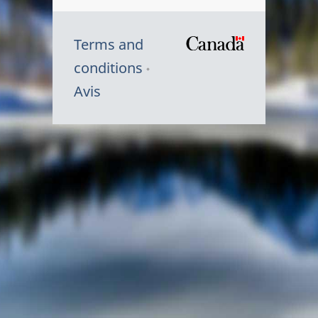
Terms and
/
conditions
Symbole
Avis
du
gouvernem
du
Canada