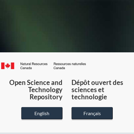
Canada.ca
/
Gouvernement
Open Science and
Dépôt ouvert des
du
Technology
sciences et
Canada
Repository
technologie
English
Français