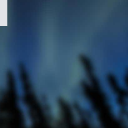
/
Symbole
du
gouvernement
du
Canada