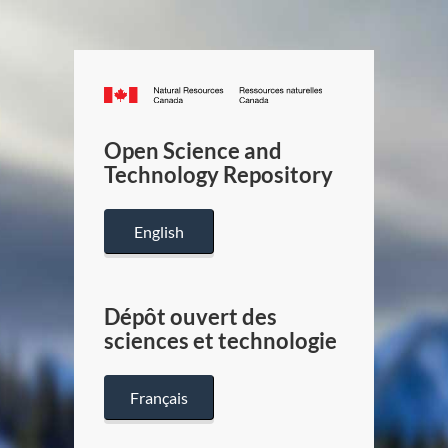
Canada.ca
/
Gouverneme
Open Science and
du
Technology Repository
Canada
English
Dépôt ouvert des
sciences et technologie
Français