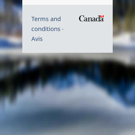
Terms and
/
conditions
Symbole
Avis
du
gouvernem
du
Canada