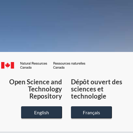
Canada.ca
/
Gouvernement
Open Science and
Dépôt ouvert des
du
Technology
sciences et
Canada
Repository
technologie
English
Français