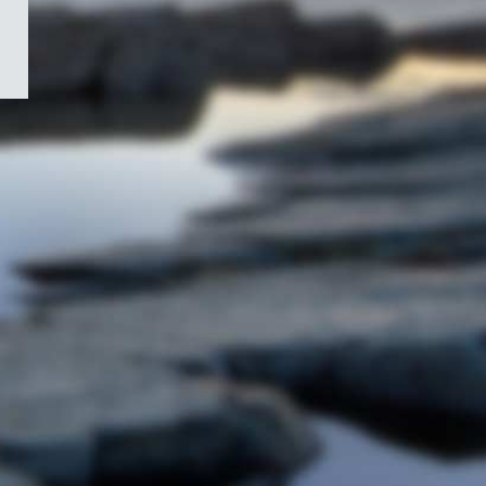
/
Symbole
du
gouvernement
du
Canada