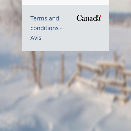
Terms and
/
conditions
Symbole
Avis
du
gouvernem
du
Canada