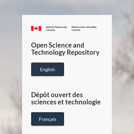
Canada.ca
/
Gouverneme
Open Science and
du
Technology Repository
Canada
English
Dépôt ouvert des
sciences et technologie
Français