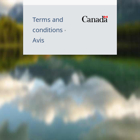
Terms and
/
conditions
Symbole
Avis
du
gouvernem
du
Canada