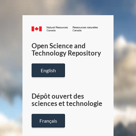
Canada.ca
/
Gouverneme
Open Science and
du
Technology Repository
Canada
English
Dépôt ouvert des
sciences et technologie
Français