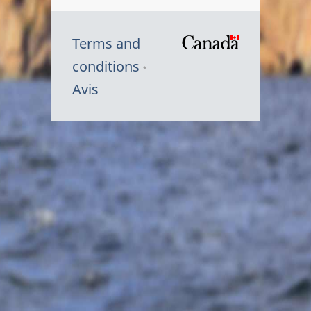
Terms and
/
conditions
Symbole
Avis
du
gouvernem
du
Canada