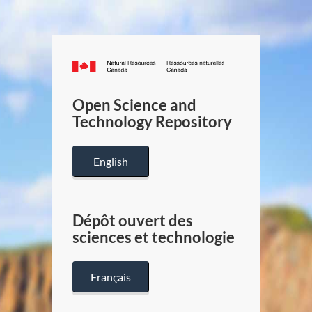
Canada.ca
/
Gouverneme
Open Science and
du
Technology Repository
Canada
English
Dépôt ouvert des
sciences et technologie
Français