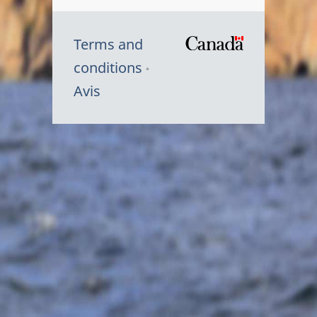
Terms and
/
conditions
Symbole
Avis
du
gouvernem
du
Canada