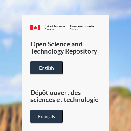
Canada.ca
/
Gouverneme
Open Science and
du
Technology Repository
Canada
English
Dépôt ouvert des
sciences et technologie
Français