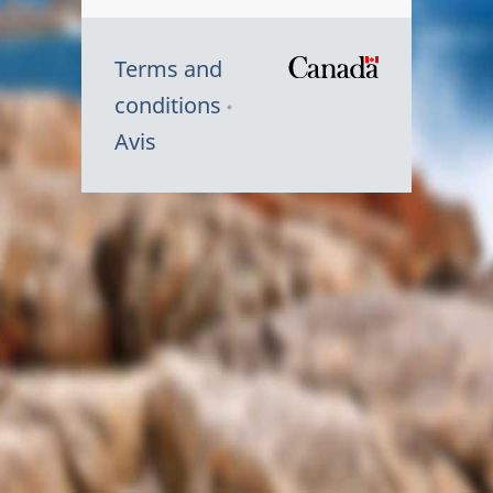
Terms and
/
conditions
Symbole
Avis
du
gouvernem
du
Canada