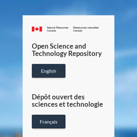
Canada.ca
/
Gouverneme
Open Science and
du
Technology Repository
Canada
English
Dépôt ouvert des
sciences et technologie
Français