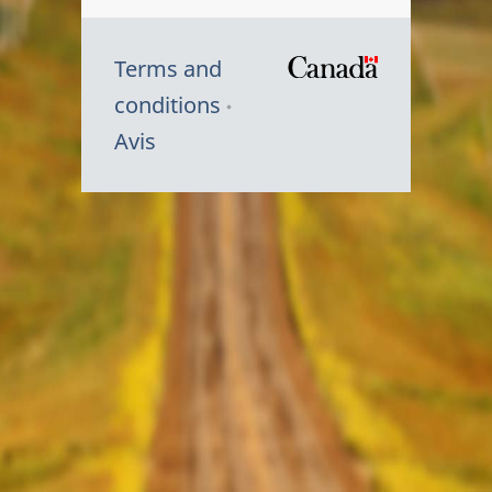
Terms and
/
conditions
Symbole
Avis
du
gouvernem
du
Canada