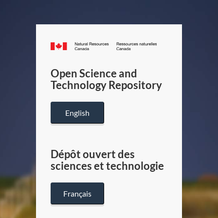
Canada.ca
/
Gouverneme
Open Science and
du
Technology Repository
Canada
English
Dépôt ouvert des
sciences et technologie
Français