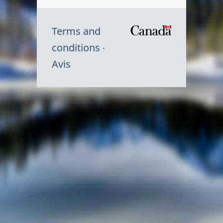
Terms and
/
conditions
Symbole
Avis
du
gouvernem
du
Canada