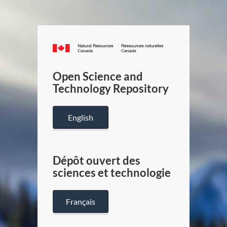
Canada.ca
/
Gouverneme
Open Science and
du
Technology Repository
Canada
English
Dépôt ouvert des
sciences et technologie
Français