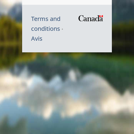
Terms and
/
conditions
Symbole
Avis
du
gouvernem
du
Canada