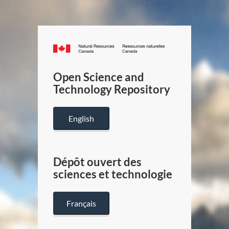
Canada.ca
/
Gouverneme
Open Science and
du
Technology Repository
Canada
English
Dépôt ouvert des
sciences et technologie
Français