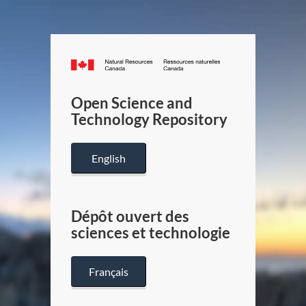
Canada.ca
/
Gouverneme
Open Science and
du
Technology Repository
Canada
English
Dépôt ouvert des
sciences et technologie
Français