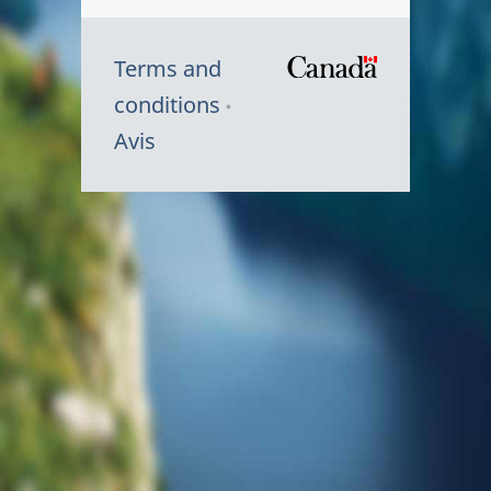
Terms and
/
conditions
Symbole
Avis
du
gouvernem
du
Canada