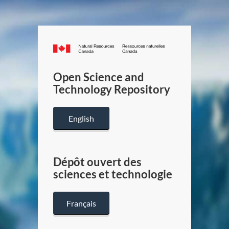
Canada.ca
/
Gouverneme
Open Science and
du
Technology Repository
Canada
English
Dépôt ouvert des
sciences et technologie
Français