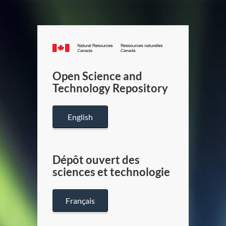
Canada.ca
/
Gouverneme
Open Science and
du
Technology Repository
Canada
English
Dépôt ouvert des
sciences et technologie
Français