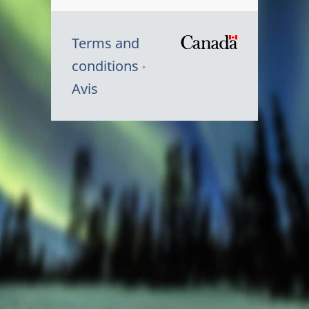
Terms and
/
conditions
Symbole
Avis
du
gouvernem
du
Canada