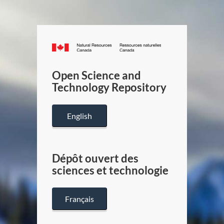
Canada.ca
/
Gouverneme
Open Science and
du
Technology Repository
Canada
English
Dépôt ouvert des
sciences et technologie
Français