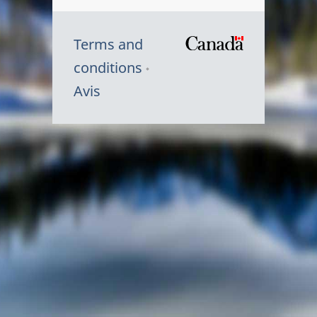
Terms and
/
conditions
Symbole
Avis
du
gouvernem
du
Canada