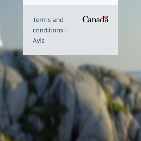
Terms and
/
conditions
Symbole
Avis
du
gouvernem
du
Canada