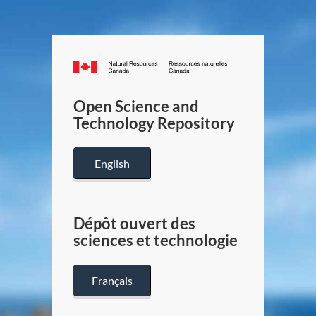
Canada.ca
/
Gouverneme
Open Science and
du
Technology Repository
Canada
English
Dépôt ouvert des
sciences et technologie
Français