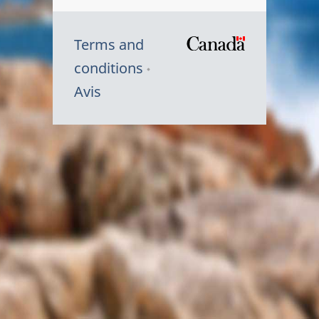
Terms and
/
conditions
Symbole
Avis
du
gouvernem
du
Canada