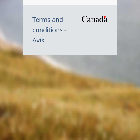
Terms and
/
conditions
Symbole
Avis
du
gouvernem
du
Canada