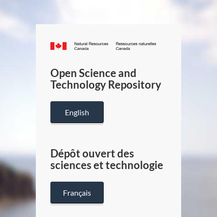
Canada.ca
/
Gouverneme
Open Science and
du
Technology Repository
Canada
English
Dépôt ouvert des
sciences et technologie
Français