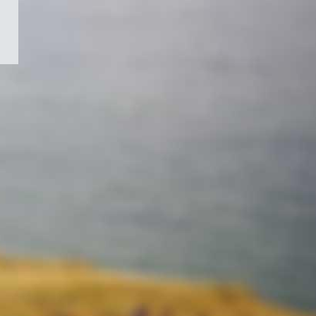
/
Symbole
du
gouvernement
du
Canada