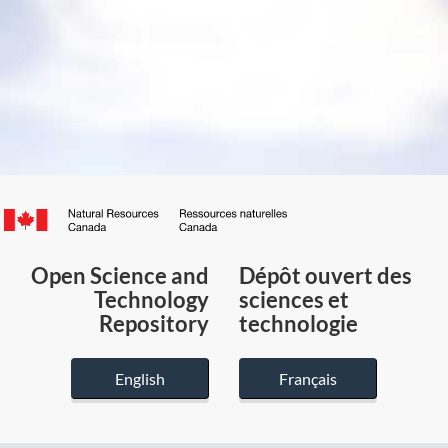
Canada.ca
/
Gouvernement
Open Science and
Dépôt ouvert des
du
Technology
sciences et
Canada
Repository
technologie
English
Français