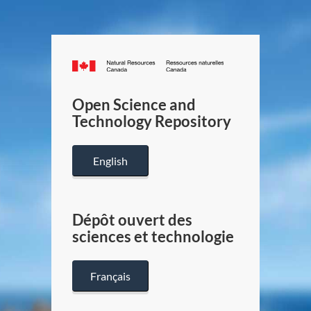
Canada.ca
/
Gouverneme
Open Science and
du
Technology Repository
Canada
English
Dépôt ouvert des
sciences et technologie
Français