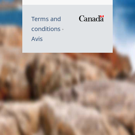
Terms and
/
conditions
Symbole
Avis
du
gouvernem
du
Canada