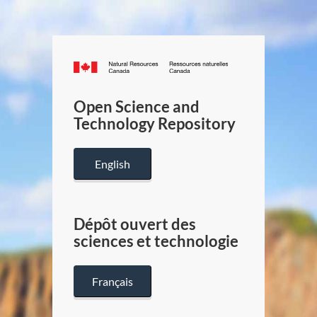
Canada.ca
/
Gouverneme
Open Science and
du
Technology Repository
Canada
English
Dépôt ouvert des
sciences et technologie
Français