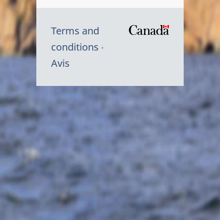
Terms and
/
conditions
Symbole
Avis
du
gouvernem
du
Canada