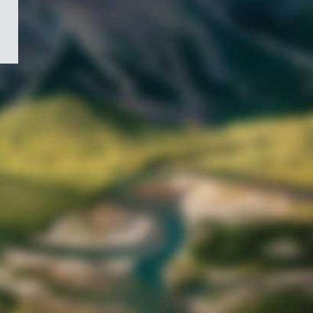
/
Symbole
du
gouvernement
du
Canada