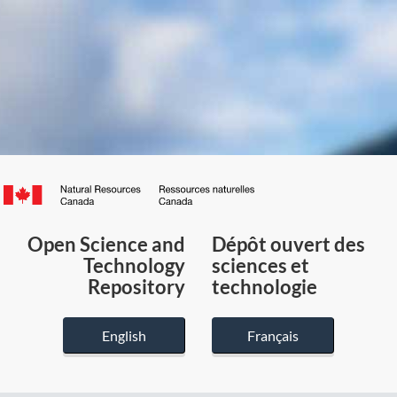
Canada.ca
/
Gouvernement
Open Science and
Dépôt ouvert des
du
Technology
sciences et
Canada
Repository
technologie
English
Français