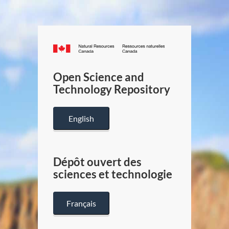
Canada.ca
/
Gouverneme
Open Science and
du
Technology Repository
Canada
English
Dépôt ouvert des
sciences et technologie
Français