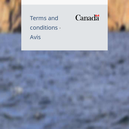
Terms and
/
conditions
Symbole
Avis
du
gouvernem
du
Canada