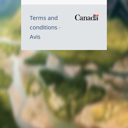
Terms and
/
conditions
Symbole
Avis
du
gouvernem
du
Canada