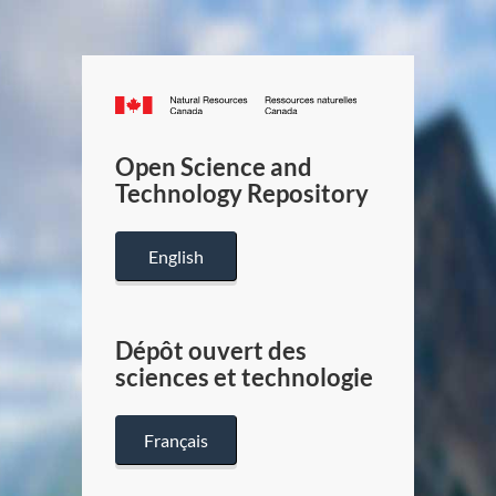
Canada.ca
/
Gouverneme
Open Science and
du
Technology Repository
Canada
English
Dépôt ouvert des
sciences et technologie
Français