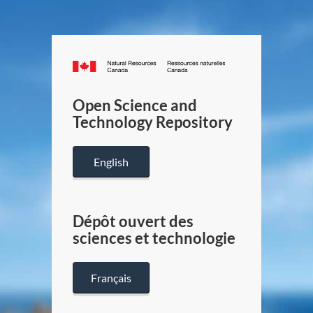
Canada.ca
/
Gouverneme
Open Science and
du
Technology Repository
Canada
English
Dépôt ouvert des
sciences et technologie
Français