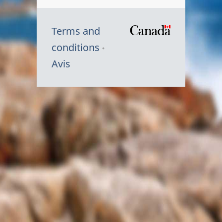
Terms and
/
conditions
Symbole
Avis
du
gouvernem
du
Canada