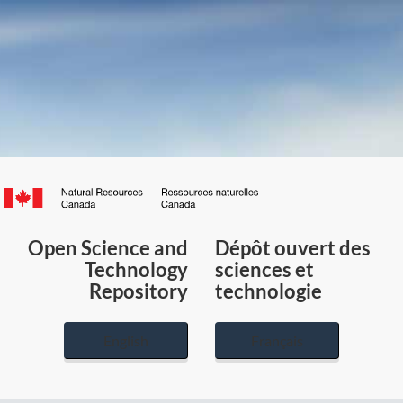
Canada.ca
/
Gouvernement
Open Science and
Dépôt ouvert des
du
Technology
sciences et
Canada
Repository
technologie
English
Français