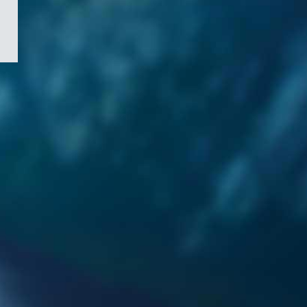
/
Symbole
du
gouvernement
du
Canada