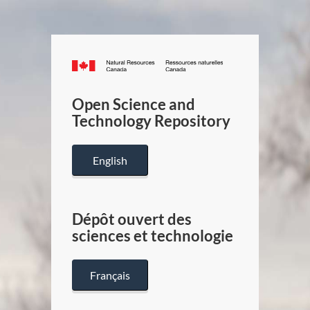
Canada.ca
/
Gouverneme
Open Science and
du
Technology Repository
Canada
English
Dépôt ouvert des
sciences et technologie
Français