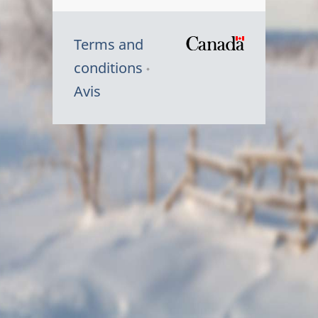
Terms and
/
conditions
Symbole
Avis
du
gouvernem
du
Canada