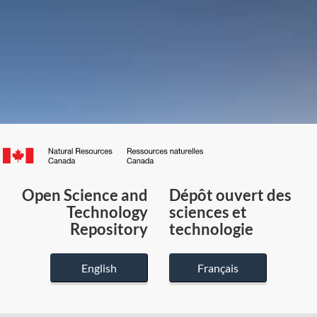
Canada.ca
/
Gouvernement
Open Science and
Dépôt ouvert des
du
Technology
sciences et
Canada
Repository
technologie
English
Français