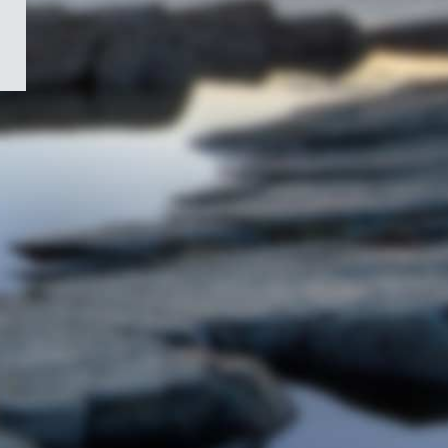
/
Symbole
du
gouvernement
du
Canada