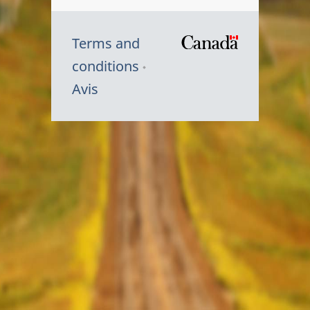
Terms and
/
conditions
Symbole
Avis
du
gouvernem
du
Canada