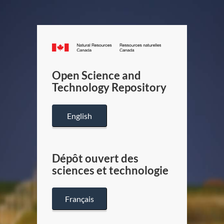
Canada.ca
/
Gouverneme
Open Science and
du
Technology Repository
Canada
English
Dépôt ouvert des
sciences et technologie
Français