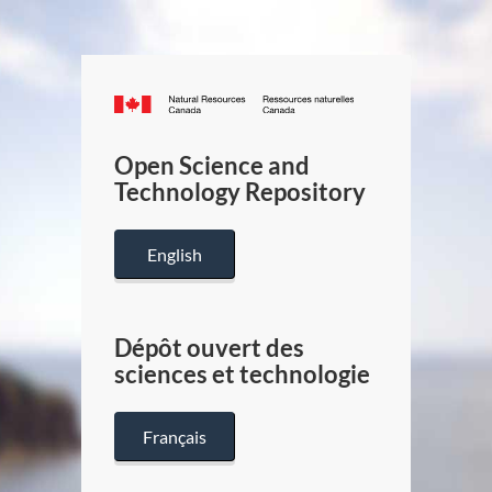
Canada.ca
/
Gouverneme
Open Science and
du
Technology Repository
Canada
English
Dépôt ouvert des
sciences et technologie
Français