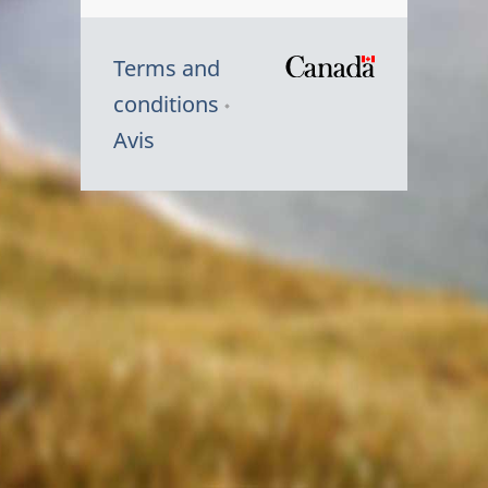
Terms and
/
conditions
Symbole
Avis
du
gouvernem
du
Canada