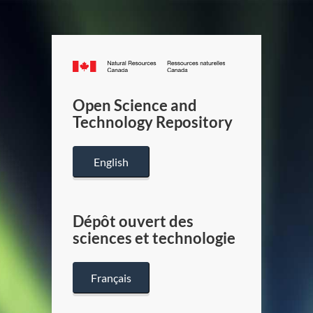
Canada.ca
/
Gouverneme
Open Science and
du
Technology Repository
Canada
English
Dépôt ouvert des
sciences et technologie
Français