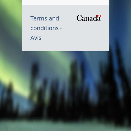
Terms and
/
conditions
Symbole
Avis
du
gouvernem
du
Canada