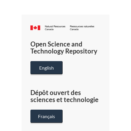
Canada.ca
/
Gouverneme
Open Science and
du
Technology Repository
Canada
English
Dépôt ouvert des
sciences et technologie
Français