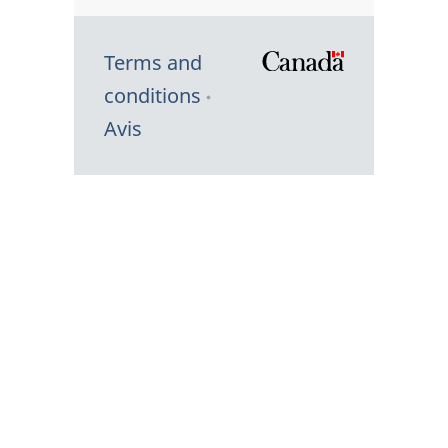
Terms and
/
conditions
Symbole
Avis
du
gouvernem
du
Canada