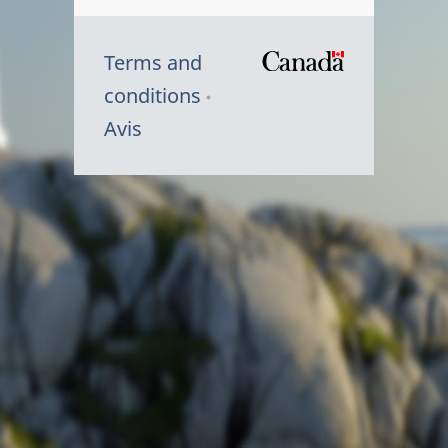
Terms and
/
conditions
Symbole
Avis
du
gouvernem
du
Canada