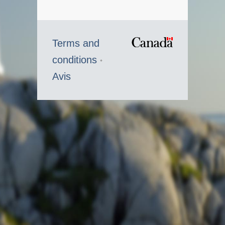
Terms and
/
conditions
Symbole
Avis
du
gouvernem
du
Canada