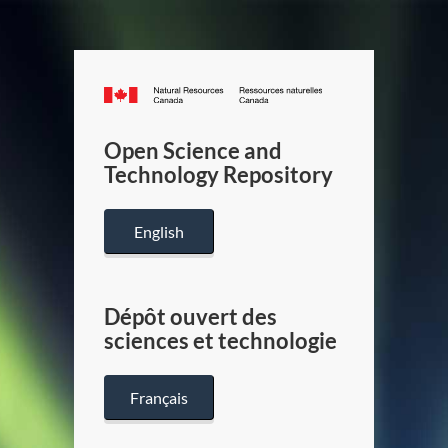
Canada.ca
/
Gouverneme
Open Science and
du
Technology Repository
Canada
English
Dépôt ouvert des
sciences et technologie
Français