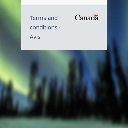
Terms and
/
conditions
Symbole
Avis
du
gouvernem
du
Canada