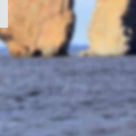
/
Symbole
du
gouvernement
du
Canada