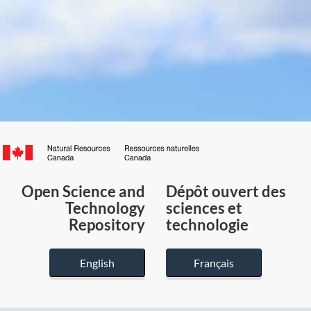
Canada.ca
/
Gouvernement
Open Science and
Dépôt ouvert des
du
Technology
sciences et
Canada
Repository
technologie
English
Français