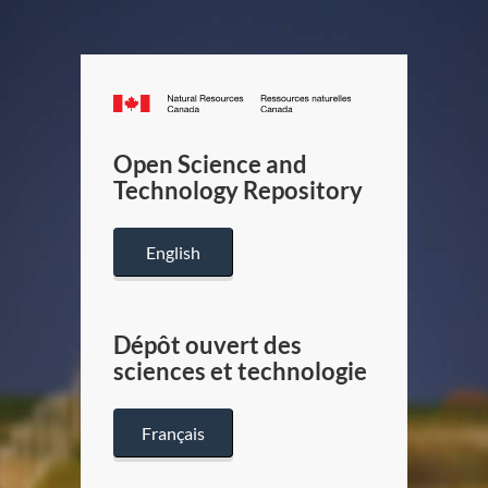
Canada.ca
/
Gouverneme
Open Science and
du
Technology Repository
Canada
English
Dépôt ouvert des
sciences et technologie
Français