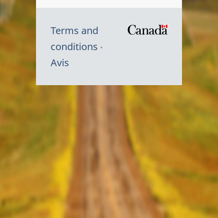
Terms and
/
conditions
Symbole
Avis
du
gouvernem
du
Canada