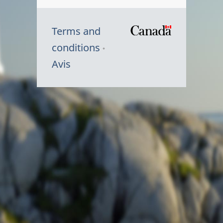
Terms and
/
conditions
Symbole
Avis
du
gouvernem
du
Canada