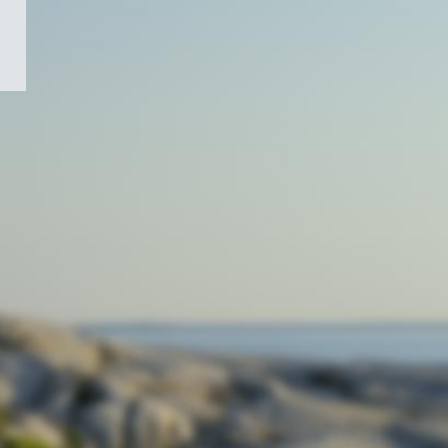
/
Symbole
du
gouvernement
du
Canada