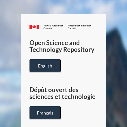
Canada.ca
/
Gouverneme
Open Science and
du
Technology Repository
Canada
English
Dépôt ouvert des
sciences et technologie
Français