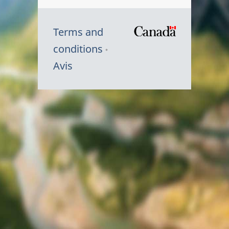
Terms and
/
conditions
Symbole
Avis
du
gouvernem
du
Canada