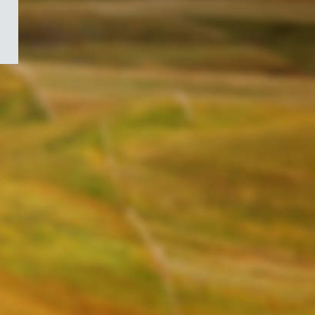
/
Symbole
du
gouvernement
du
Canada