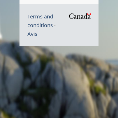
Terms and
/
conditions
Symbole
Avis
du
gouvernem
du
Canada