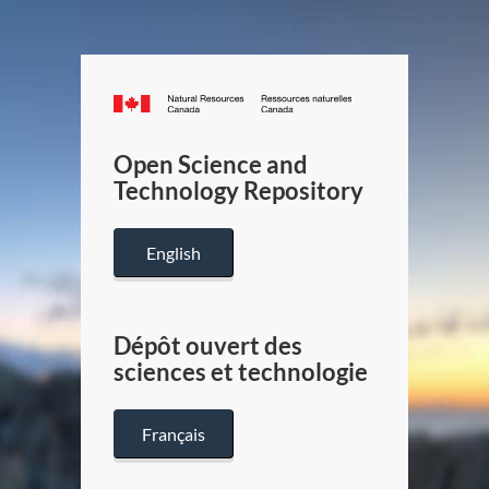
Canada.ca
/
Gouverneme
Open Science and
du
Technology Repository
Canada
English
Dépôt ouvert des
sciences et technologie
Français