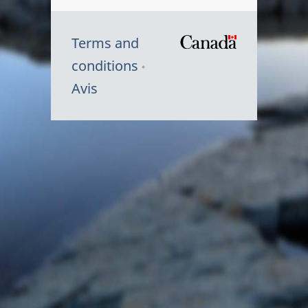
Terms and
/
conditions
Symbole
Avis
du
gouvernem
du
Canada