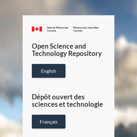
Canada.ca
/
Gouverneme
Open Science and
du
Technology Repository
Canada
English
Dépôt ouvert des
sciences et technologie
Français