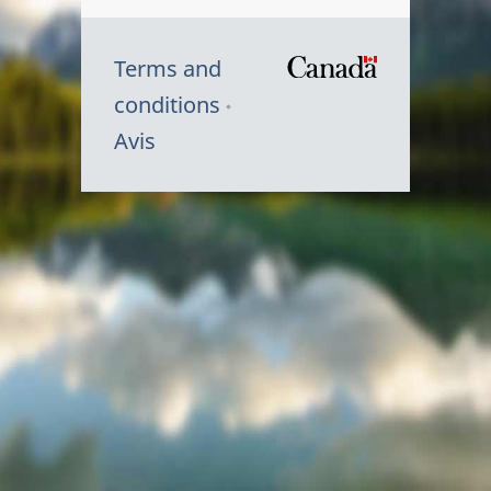
Terms and
/
conditions
Symbole
Avis
du
gouvernem
du
Canada