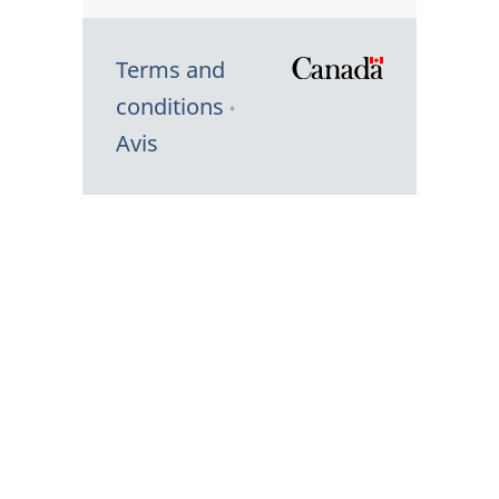
Terms and
/
conditions
Symbole
Avis
du
gouvernem
du
Canada