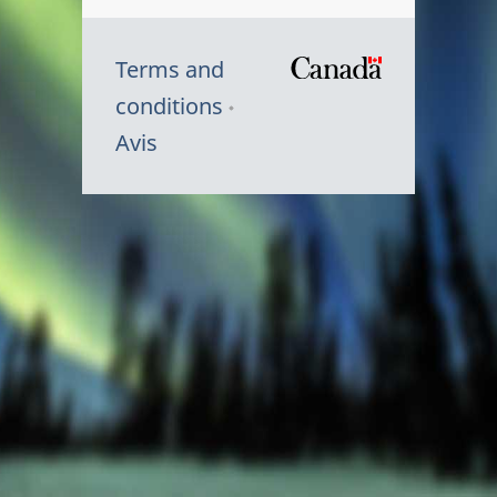
Terms and
/
conditions
Symbole
Avis
du
gouvernem
du
Canada