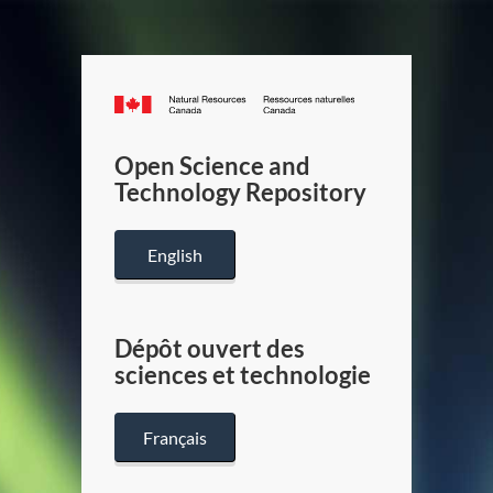
Canada.ca
/
Gouverneme
Open Science and
du
Technology Repository
Canada
English
Dépôt ouvert des
sciences et technologie
Français