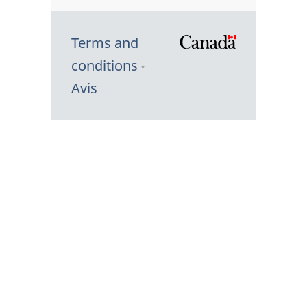
Terms and
/
conditions
Symbole
Avis
du
gouvernem
du
Canada