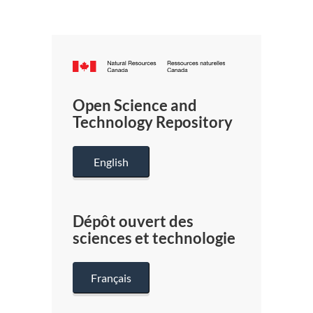
Canada.ca
/
Gouverneme
Open Science and
du
Technology Repository
Canada
English
Dépôt ouvert des
sciences et technologie
Français