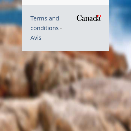
Terms and
/
conditions
Symbole
Avis
du
gouvernem
du
Canada