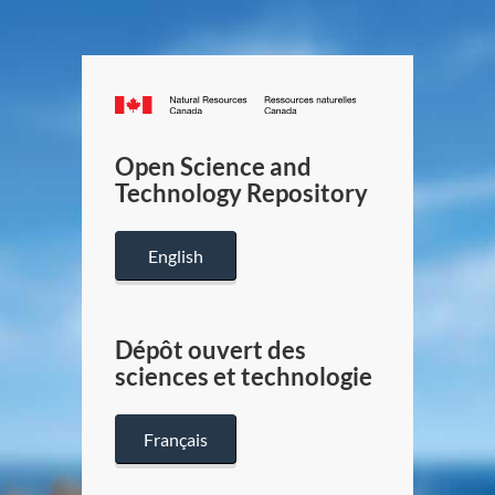
Canada.ca
/
Gouverneme
Open Science and
du
Technology Repository
Canada
English
Dépôt ouvert des
sciences et technologie
Français